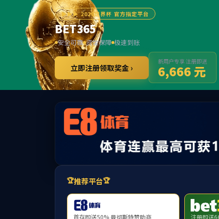
******
中国·be
2026年8月6日 星期四
学校主页
英
活动掠影