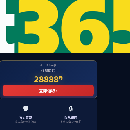
atform
委
离退活动
办事指南
管理入口
页
英国上市公司官网365
正文
>>
>>
5英国在线体育